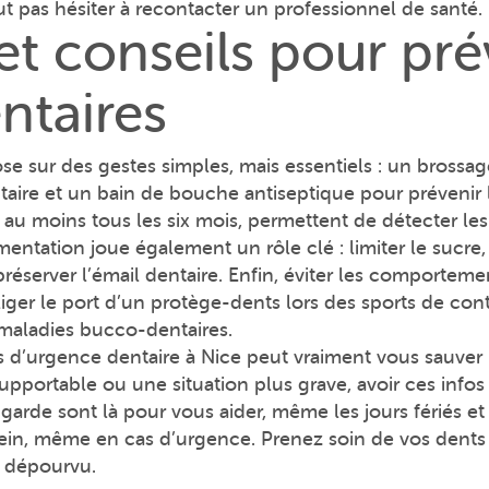
 pas hésiter à recontacter un professionnel de santé.
t conseils pour prév
ntaires
 sur des gestes simples, mais essentiels : un brossage
entaire et un bain de bouche antiseptique pour prévenir
e, au moins tous les six mois, permettent de détecter l
imentation joue également un rôle clé : limiter le sucre, 
préserver l’émail dentaire. Enfin, éviter les comporteme
liger le port d’un protège-dents lors des sports de co
es maladies bucco-dentaires.
 d’urgence dentaire à Nice peut vraiment vous sauver l
pportable ou une situation plus grave, avoir ces infos 
 garde sont là pour vous aider, même les jours fériés et
ein, même en cas d’urgence. Prenez soin de vos dents e
u dépourvu.