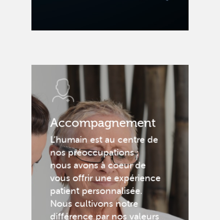
Accompagnement
L’humain est au centre de
nos préoccupations :
nous avons à coeur de
vous offrir une expérience
patient personnalisée.
Nous cultivons notre
différence par nos valeurs